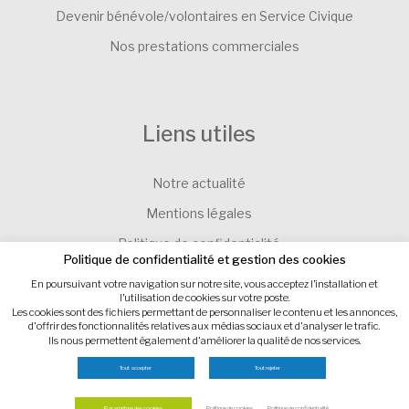
Devenir bénévole/volontaires en Service Civique
Nos prestations commerciales
Liens utiles
Notre actualité
Mentions légales
Politique de confidentialité
Politique de confidentialité et gestion des cookies
Contacter l’Association SEVE-EVEIL
En poursuivant votre navigation sur notre site, vous acceptez l’installation et
l’utilisation de cookies sur votre poste.
Gestion des cookies
Les cookies sont des fichiers permettant de personnaliser le contenu et les annonces,
d'offrir des fonctionnalités relatives aux médias sociaux et d'analyser le trafic.
Ils nous permettent également d'améliorer la qualité de nos services.
Site internet : IMPAAKT
Tout accepter
Tout rejeter
Paramètres des cookies
Politique de cookies
Politique de confidentialité