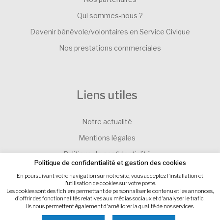
Qui sommes-nous ?
Devenir bénévole/volontaires en Service Civique
Nos prestations commerciales
Liens utiles
Notre actualité
Mentions légales
Politique de confidentialité
Politique de confidentialité et gestion des cookies
Contacter l’Association SEVE-EVEIL
En poursuivant votre navigation sur notre site, vous acceptez l’installation et
l’utilisation de cookies sur votre poste.
Gestion des cookies
Les cookies sont des fichiers permettant de personnaliser le contenu et les annonces,
d'offrir des fonctionnalités relatives aux médias sociaux et d'analyser le trafic.
Ils nous permettent également d'améliorer la qualité de nos services.
Site internet : IMPAAKT