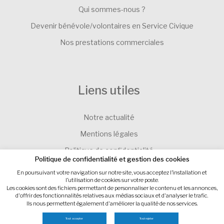
Qui sommes-nous ?
Devenir bénévole/volontaires en Service Civique
Nos prestations commerciales
Liens utiles
Notre actualité
Mentions légales
Politique de confidentialité
Politique de confidentialité et gestion des cookies
Contacter l’Association SEVE-EVEIL
En poursuivant votre navigation sur notre site, vous acceptez l’installation et
l’utilisation de cookies sur votre poste.
Gestion des cookies
Les cookies sont des fichiers permettant de personnaliser le contenu et les annonces,
d'offrir des fonctionnalités relatives aux médias sociaux et d'analyser le trafic.
Ils nous permettent également d'améliorer la qualité de nos services.
Site internet : IMPAAKT
Tout accepter
Tout rejeter