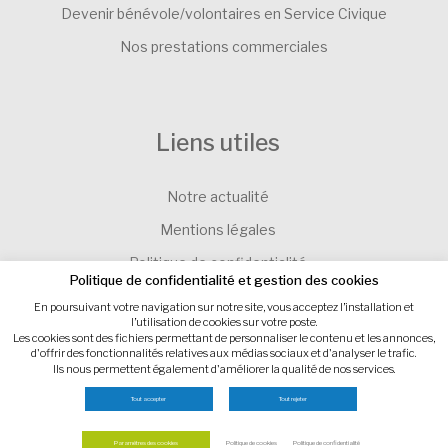
Devenir bénévole/volontaires en Service Civique
Nos prestations commerciales
Liens utiles
Notre actualité
Mentions légales
Politique de confidentialité
Politique de confidentialité et gestion des cookies
Contacter l’Association SEVE-EVEIL
En poursuivant votre navigation sur notre site, vous acceptez l’installation et
l’utilisation de cookies sur votre poste.
Gestion des cookies
Les cookies sont des fichiers permettant de personnaliser le contenu et les annonces,
d'offrir des fonctionnalités relatives aux médias sociaux et d'analyser le trafic.
Ils nous permettent également d'améliorer la qualité de nos services.
Site internet : IMPAAKT
Tout accepter
Tout rejeter
Paramètres des cookies
Politique de cookies
Politique de confidentialité