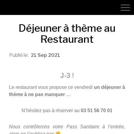
Déjeuner à thème au
Restaurant
21
Sep
2021
J-3 !
Le restaurant vous propose ce vendredi
un déjeuner à
thème à ne pas manquer
…
N’hésitez pas à réserver au
03 51 56 70 01
Nous contrôlerons votre Pass Sanitaire à l’entrée,
alors ne l’oubliez pas