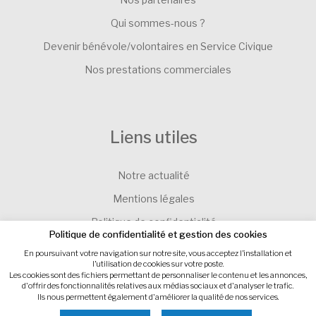
Qui sommes-nous ?
Devenir bénévole/volontaires en Service Civique
Nos prestations commerciales
Liens utiles
Notre actualité
Mentions légales
Politique de confidentialité
Politique de confidentialité et gestion des cookies
Contacter l’Association SEVE-EVEIL
En poursuivant votre navigation sur notre site, vous acceptez l’installation et
l’utilisation de cookies sur votre poste.
Gestion des cookies
Les cookies sont des fichiers permettant de personnaliser le contenu et les annonces,
d'offrir des fonctionnalités relatives aux médias sociaux et d'analyser le trafic.
Ils nous permettent également d'améliorer la qualité de nos services.
Site internet : IMPAAKT