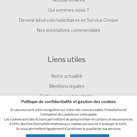
Qui sommes-nous ?
Devenir bénévole/volontaires en Service Civique
Nos prestations commerciales
Liens utiles
Notre actualité
Mentions légales
Politique de confidentialité
Politique de confidentialité et gestion des cookies
Contacter l’Association SEVE-EVEIL
En poursuivant votre navigation sur notre site, vous acceptez l’installation et
l’utilisation de cookies sur votre poste.
Gestion des cookies
Les cookies sont des fichiers permettant de personnaliser le contenu et les annonces,
d'offrir des fonctionnalités relatives aux médias sociaux et d'analyser le trafic.
Ils nous permettent également d'améliorer la qualité de nos services.
Site internet : IMPAAKT